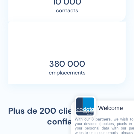
10 000
contacts
380 000
emplacements
Welcome
Plus de 200 clients nous font
confiance
With our 8
partners
, we wish to
your devices (cookies, pixels in
your personal data with our par
website or in our emails, alread