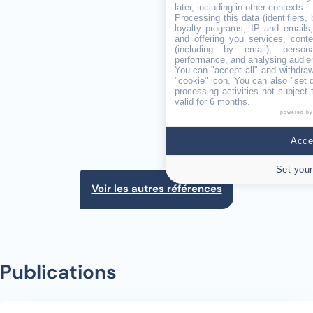
later, including in other contexts.
Processing this data (identifiers,
loyalty programs, IP and emails, 
and offering you services, cont
(including by email), person
performance, and analysing audie
You can "accept all" and withdraw
"cookie" icon
. You can also "set 
processing activities not subject
valid for 6 months.
powered by
Accep
Set your
Voir les autres références
Publications