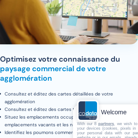
Optimisez votre connaissance du
paysage commercial de votre
agglomération
Consultez et éditez des cartes détaillées de votre
agglomération
Consultez et éditez des cartes thématiques
Welcome
Situez les emplacements occupés par des Retailers, les
With our 8
partners
, we wish to
emplacements vacants et les nouveaux emplacements
your devices (cookies, pixels in
Identifiez les poumons commerciaux
your personal data with our par
website or in our emails, alread