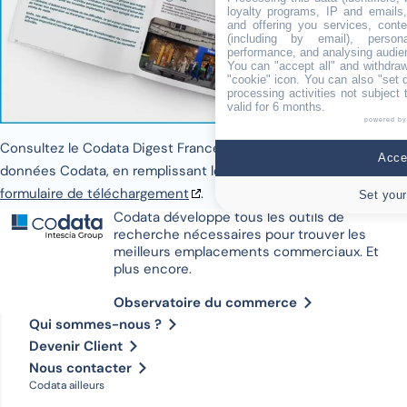
loyalty programs, IP and emails, 
and offering you services, cont
(including by email), person
performance, and analysing audie
You can "accept all" and withdraw
"cookie" icon
. You can also "set 
processing activities not subject
valid for 6 months.
powered by
Consultez le Codata Digest France, le condensé de la base de
Accep
données Codata, en remplissant le
formulaire de téléchargement
.
Set your
Codata développe tous les outils de
recherche nécessaires pour trouver les
meilleurs emplacements commerciaux. Et
plus encore.
Observatoire du commerce
Qui sommes-nous ?
Devenir Client
Nous contacter
Codata ailleurs