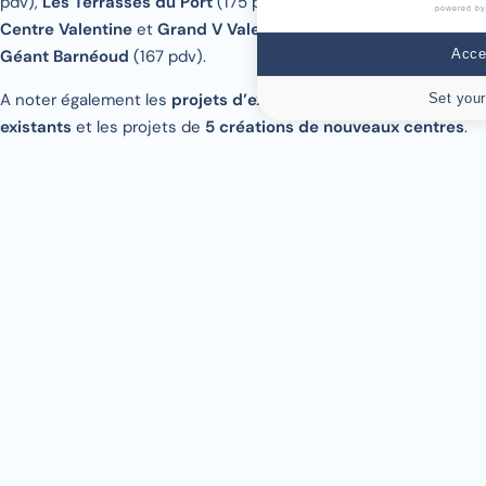
pdv),
Les Terrasses du Port
(175 pdv),
Grand Littoral
(167 pdv),
powered by
Centre Valentine
et
Grand V Valentine
(142 pdv),
Avant Cap
et
Accep
Géant Barnéoud
(167 pdv).
A noter également les
projets d’extensions de 4 centres
Set your
existants
et les projets de
5 créations de nouveaux centres
.