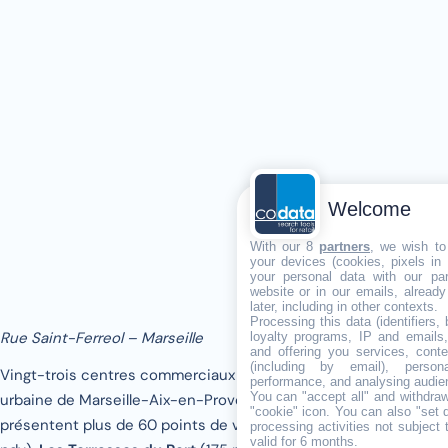
Welcome
With our 8
partners
, we wish to
your devices (cookies, pixels in
your personal data with our par
website or in our emails, alread
later, including in other contexts.
Processing this data (identifiers,
Rue Saint-Ferreol – Marseille
loyalty programs, IP and emails, 
and offering you services, cont
(including by email), person
Vingt-trois centres commerciaux ont été recensés sur l’unité
performance, and analysing audie
You can "accept all" and withdraw
urbaine de Marseille-Aix-en-Provence. Cinq d’entre eux
"cookie" icon
. You can also "set 
présentent plus de 60 points de vente :
Grand Vitrolle
(84
processing activities not subject
valid for 6 months.