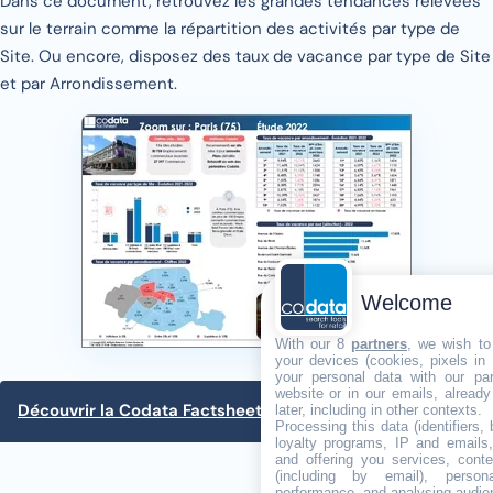
Dans ce document, retrouvez les grandes tendances relevées
sur le terrain comme la répartition des activités par type de
Site. Ou encore, disposez des taux de vacance par type de Site
et par Arrondissement.
Welcome
With our 8
partners
, we wish to
your devices (cookies, pixels in
your personal data with our par
website or in our emails, alread
Découvrir la Codata Factsheet – Paris (75)
later, including in other contexts.
Processing this data (identifiers,
loyalty programs, IP and emails, 
and offering you services, cont
(including by email), person
performance, and analysing audie