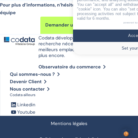
Pour plus d’informations, n’hésitez pas à contacter notre
You can "accept all" and withdraw
"cookie" icon
. You can also "set 
équipe
processing activities not subject
valid for 6 months.
powered by
Demander une démo
Accep
Codata développe tous les outils de
recherche nécessaires pour trouver les
Set your
meilleurs emplacements commerciaux. Et
plus encore.
Observatoire du commerce
Qui sommes-nous ?
Devenir Client
Nous contacter
Codata ailleurs
Linkedin
Youtube
Mentions légales