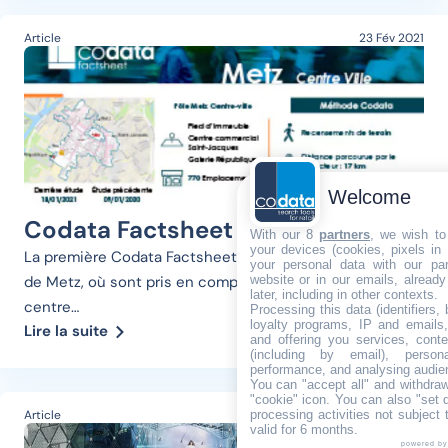
Article
23 Fév 2021
Welcome
Codata Factsheet – Metz
With our 8
partners
, we wish to
your devices (cookies, pixels in
La première Codata Factsheet porte sur le centre-ville
your personal data with our par
website or in our emails, alread
de Metz, où sont pris en compte le Pied d’Immeuble, le
later, including in other contexts.
centre…
Processing this data (identifiers,
loyalty programs, IP and emails, 
Lire la suite
and offering you services, cont
(including by email), person
performance, and analysing audie
You can "accept all" and withdraw
"cookie" icon
. You can also "set 
processing activities not subject
Article
14 Jan 2020
valid for 6 months.
powered by