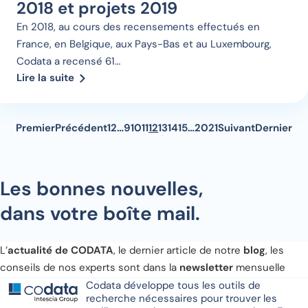
2018 et projets 2019
En 2018, au cours des recensements effectués en
France, en Belgique, aux Pays-Bas et au Luxembourg,
Codata a recensé 61…
Lire la suite
Premier
Précédent
1
2
…
9
10
11
12
13
14
15
…
20
21
Suivant
Dernier
Les bonnes nouvelles,
dans votre boîte mail.
L’
actualité de CODATA
, le dernier article de notre
blog
, les
conseils de nos experts sont dans la
newsletter
mensuelle
Codata développe tous les outils de
recherche nécessaires pour trouver les